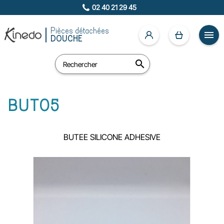
02 40 21 29 45
Pièces détachées

DOUCHE

BUT05
BUTEE SILICONE ADHESIVE