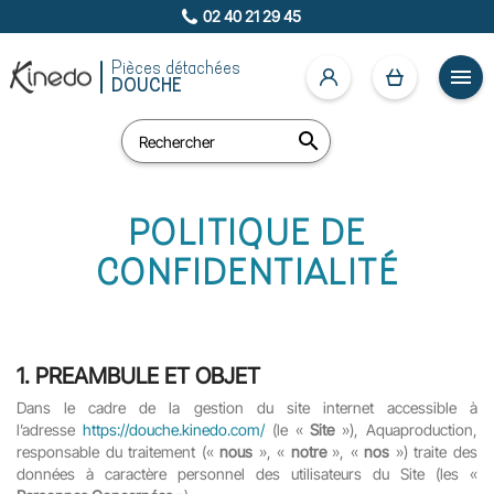
02 40 21 29 45
Pièces détachées

DOUCHE

POLITIQUE DE
CONFIDENTIALITÉ
1.
PREAMBULE ET OBJET
Dans le cadre de la gestion du site internet accessible à
l’adresse
https://douche.kinedo.com/
(le «
Site
»), Aquaproduction,
responsable du traitement («
nous
», «
notre
», «
nos
») traite des
données à caractère personnel des utilisateurs du Site (les «